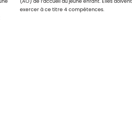
eune
(AO) de l’accueil du jeune enfant. Elles doivent
exercer à ce titre 4 compétences.
x