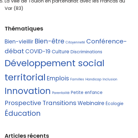
La Ville de Toulon en partenariat avec les Francas du
Var (83)
Thématiques
Bien-être
Conférence-
Bien-vieillir
Citoyenneté
débat
COVID-19
Culture
Discriminations
Développement social
territorial
Emplois
Familles
Handicap
Inclusion
Innovation
Petite enfance
Parentalité
Prospective
Transitions
Webinaire
Écologie
Éducation
Articles récents